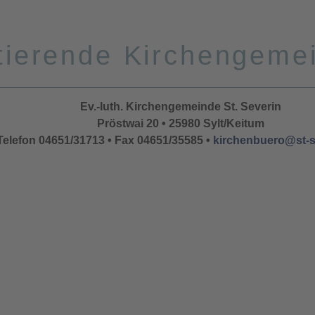
tierende Kirchengeme
line Jörgensen, Pharmazeutisch-Techn.-Assiste
Norbert Petersen, Verwaltungsfachangestellter,
Christine Suhl, stellv. Vorsitzende, Küsterin, 
Maren Andersen, Hauswirtschafterin, Keit
Björn Christiansen, Bauingenieur, Archsu
Ellen Ipsen-Hansen, Fotografin, Keitum
Pastorin Susanne Zingel, Vorsitzende
Dr. Stefan Köhn, Internist, Keitum
Ev.-luth. Kirchengemeinde St. Severin
Pröstwai 20 • 25980 Sylt/Keitum
Telefon 04651/31713 • Fax 04651/35585 •
kirchenbuero@st-s