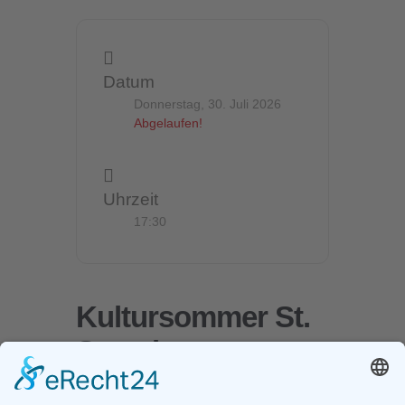
Datum
Donnerstag, 30. Juli 2026
Abgelaufen!
Uhrzeit
17:30
Kultursommer St.
Severin –
Leidenschaft und