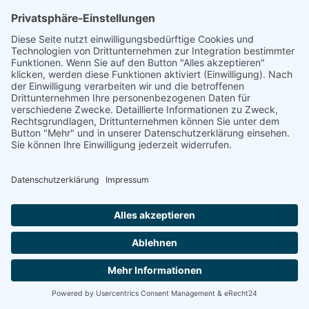
noble Begierde
+ Zu Google Kalender hinzufügen
+ iCal / Outlook exportieren